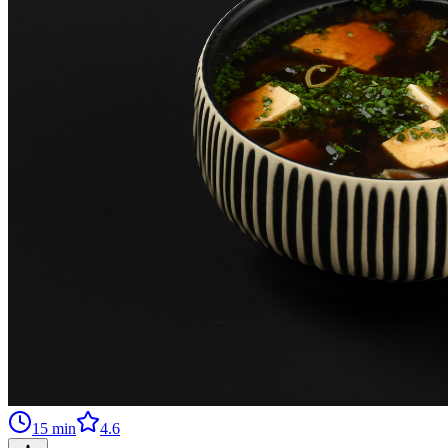
15
min
4.6