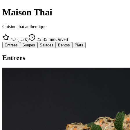
Maison Thai
Cuisine thaï authentique
4.7 (1.2k)
25-35 min
Ouvert
Entrees
Soupes
Salades
Bentos
Plats
Entrees