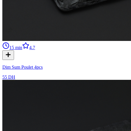
15
min
4.7
Dim Sum Poulet 4pcs
55 DH