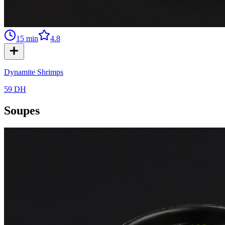
15
min
4.8
Dynamite Shrimps
59 DH
Soupes