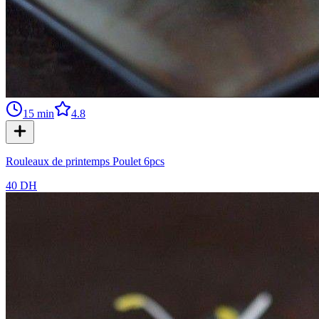
15
min
4.8
Rouleaux de printemps Poulet 6pcs
40 DH