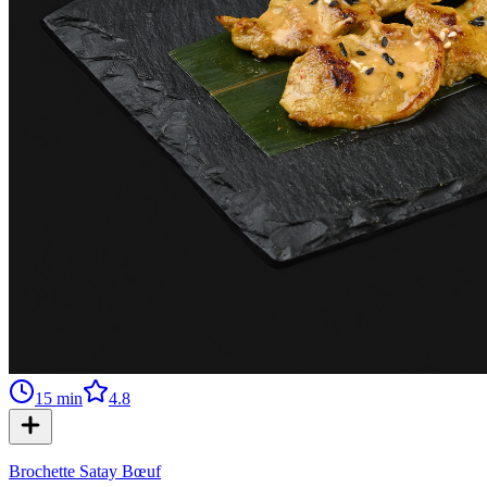
15
min
4.8
Brochette Satay Bœuf