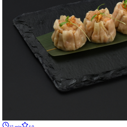
15
min
4.9