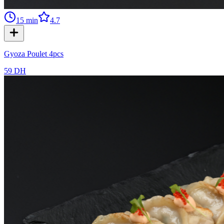
15
min
4.7
Gyoza Poulet 4pcs
59 DH