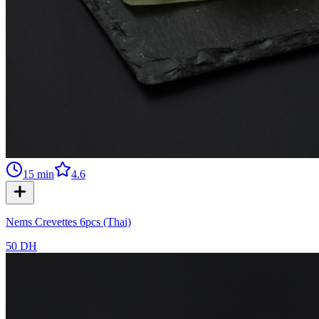
15
min
4.6
Nems Crevettes 6pcs (Thai)
50 DH