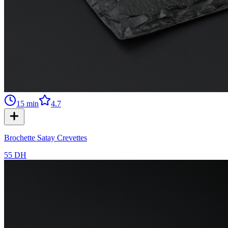
15
min
4.7
Brochette Satay Crevettes
55 DH