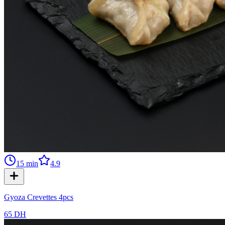
15
min
4.9
Gyoza Crevettes 4pcs
65 DH