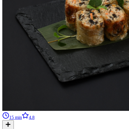
15
min
4.8