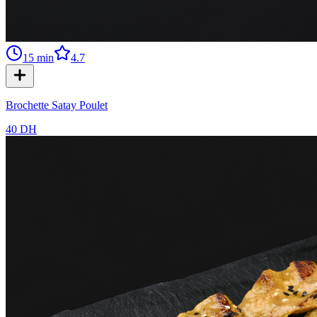
15
min
4.7
Brochette Satay Poulet
40 DH