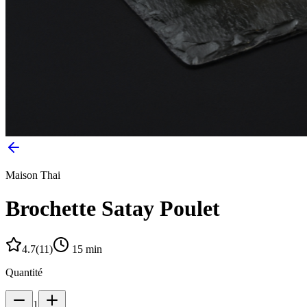
Maison Thai
Brochette Satay Poulet
4.7
(
11
)
15
min
Quantité
1