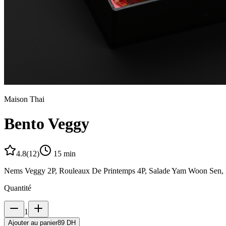
Maison Thai
Bento Veggy
4.8
(
12
)
15
min
Nems Veggy 2P, Rouleaux De Printemps 4P, Salade Yam Woon Sen, 
Quantité
1
Ajouter au panier
89 DH