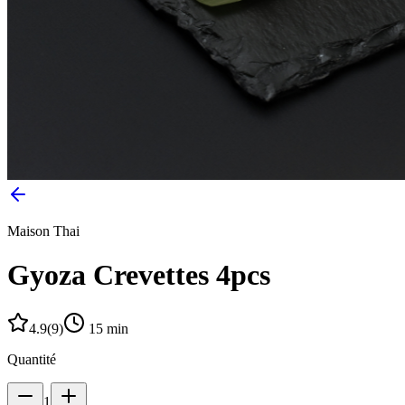
Maison Thai
Gyoza Crevettes 4pcs
4.9
(
9
)
15
min
Quantité
1