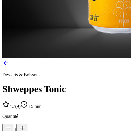
Desserts & Boissons
Shweppes Tonic
4.7
(
9
)
15
min
Quantité
1