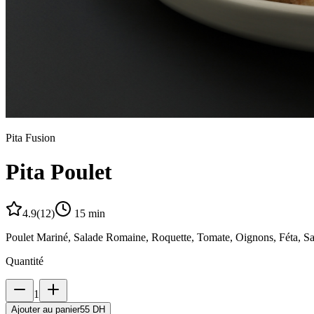
Pita Fusion
Pita Poulet
4.9
(
12
)
15
min
Poulet Mariné, Salade Romaine, Roquette, Tomate, Oignons, Féta, S
Quantité
1
Ajouter au panier
55 DH