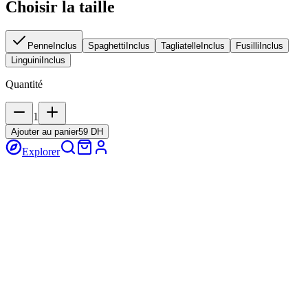
Choisir la taille
Penne
Inclus
Spaghetti
Inclus
Tagliatelle
Inclus
Fusilli
Inclus
Linguini
Inclus
Quantité
1
Ajouter au panier
59 DH
Explorer