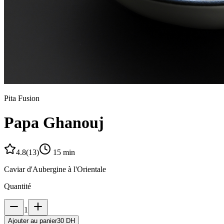
Pita Fusion
Papa Ghanouj
4.8
(
13
)
15
min
Caviar d'Aubergine à l'Orientale
Quantité
1
Ajouter au panier
30 DH