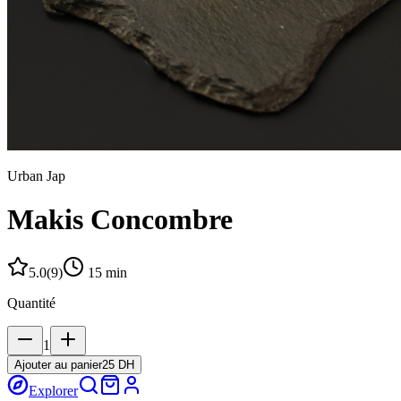
Urban Jap
Makis Concombre
5.0
(
9
)
15
min
Quantité
1
Ajouter au panier
25 DH
Explorer