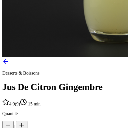
Desserts & Boissons
Jus De Citron Gingembre
4.9
(
9
)
15
min
Quantité
1