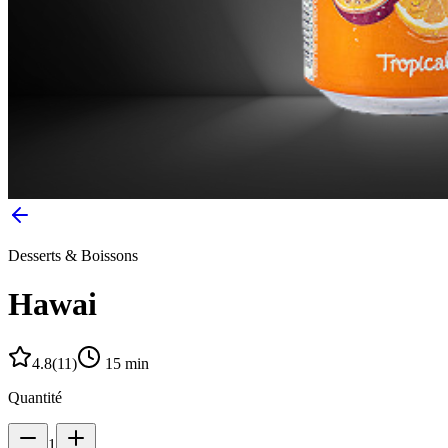
Desserts & Boissons
Hawai
4.8
(
11
)
15
min
Quantité
1