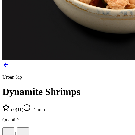
Urban Jap
Dynamite Shrimps
5.0
(
11
)
15
min
Quantité
1