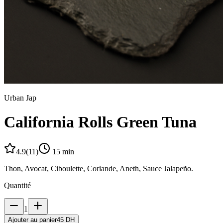
Urban Jap
California Rolls Green Tuna
4.9
(
11
)
15
min
Thon, Avocat, Ciboulette, Coriande, Aneth, Sauce Jalapeño.
Quantité
1
Ajouter au panier
45 DH