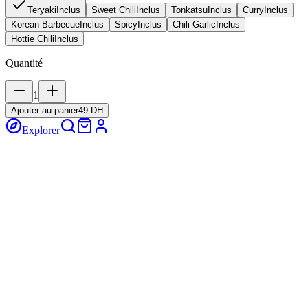
Teryaki
Inclus
Sweet Chili
Inclus
Tonkatsu
Inclus
Curry
Inclus
Korean Barbecue
Inclus
Spicy
Inclus
Chili Garlic
Inclus
Hottie Chili
Inclus
Quantité
1
Ajouter au panier
49 DH
Explorer